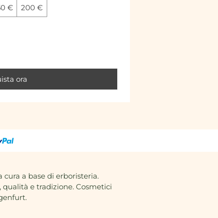
50 €
200 €
ista ora
a cura a base di erboristeria.
 qualità e tradizione. Cosmetici
genfurt.