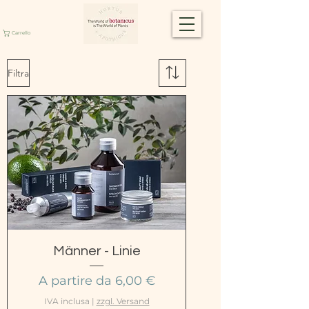
Carrello
Filtra
Männer - Linie
Prezzo scontato
A partire da
6,00 €
IVA inclusa
|
zzgl. Versand