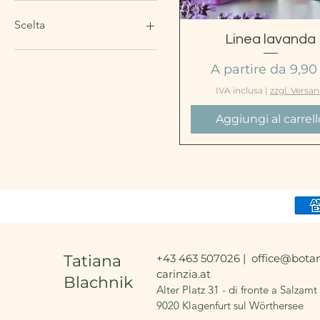
Scelta
Vista rapida
Linea lavanda
BODY LOTION LAVENDEL
Prezzo scontato
A partire da
9,90
DUSCH & BADESCHAUM
LAVENDEL
IVA inclusa
|
zzgl. Versa
DUSCH- & WASCHGEL
Aggiungi al carrell
LAVENDEL
FLÜSSIGSEIFE LAVENDEL
GESICHTSCREME
LAVENDEL
INTENSIVPFLEGECREME
LAVENDEL
M / SHAMPOO LAVANDIN
525ML
S/SHAMPOO LAVANDIN
Tatiana
+43 463 507026 |
office@botan
195ML
carinzia.at
Blachnik
SAPONE PER
Alter Platz 31 - di fronte a Salzamt
AROMATERAPIA ALLA
9020 Klagenfurt sul Wörthersee
LAVANDA