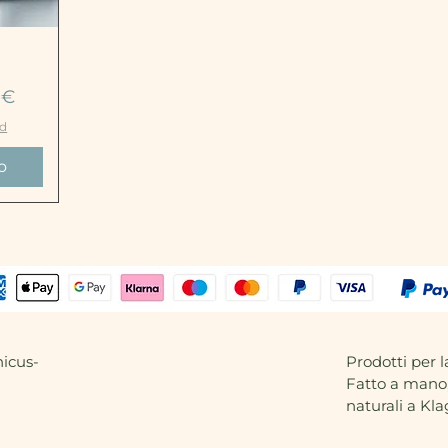
 €
nd
o
icus-
Prodotti per l
Fatto a mano,
naturali a Kla