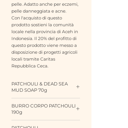
pelle. Adatto anche per eczemi,
pelle danneggiata e acne.
Con l'acquisto di questo
prodotto sostieni la comunità
locale nella provincia di Aceh in
Indonesia. Il 20% del profitto di
questo prodotto viene messo a
disposizione di progetti agricoli
locali tramite Caritas
Repubblica Ceca.
PATCHOULI & DEAD SEA
MUD SOAP 70g
Seife mit hohem Anteil an
BURRO CORPO PATCHOULI
ätherischem Patchouli- und
190g
Zanthoxylumöl plus Schlamm aus
dem toten Meer. Geeignet zur
Un delicato burro per il corpo
Pflege problematischer Haut, wie
PATCHOULI