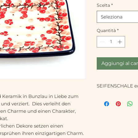
Scelta
*
Seleziona
Quantità
*
Aggiungi al car
SEIFENSCHALE ec
d Keramik in Bunzlau in Liebe zum
Das traditionelle,
 und verziert. Dies verleiht den
Die schönen Muster
Schwammstempeln u
ren Charme und einen Charakter,
aufgetragen.
kat.
lichen Dekore setzen einen
Geeignet für Mikro
rsprühen ihren einzigartigen Charm.
Spülmaschine.