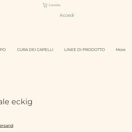
Carrello
Accedi
RPO
CURA DEI CAPELLI
LINEE DI PRODOTTO
More
ale eckig
Versand