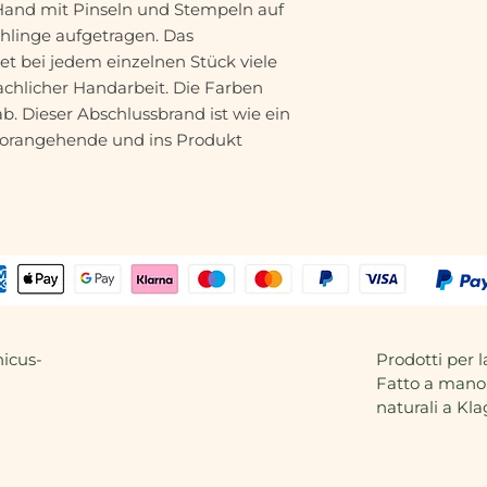
and mit Pinseln und Stempeln auf
Die originelle Pro
hlinge aufgetragen. Das
erreichbare Qualitä
t bei jedem einzelnen Stück viele
Anwendung
: Die G
Feuer oder auf die
achlicher Handarbeit. Die Farben
stellen!Verhindern
b. Dieser Abschlussbrand ist wie ein
Temperaturwechsel.
 vorangehende und ins Produkt
aus dem Kühlschran
Backofen. Genauso 
dem Ofen nicht in 
nassen Oberfläch
icus-
Prodotti per l
Fatto a mano,
naturali a Kla