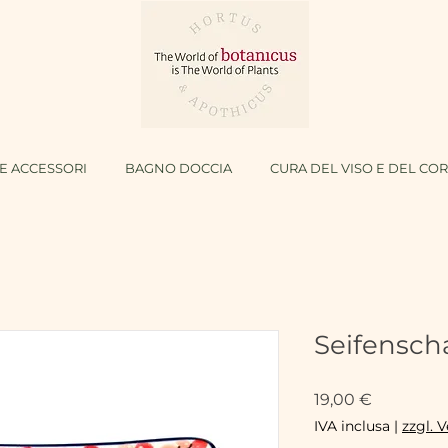
E ACCESSORI
BAGNO DOCCIA
CURA DEL VISO E DEL CO
Seifensch
Prezzo
19,00 €
IVA inclusa
|
zzgl. 