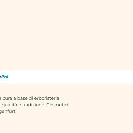
duktion und die höchste
t.
efäße nicht in den offenen
 elektrischen Kochplatten
 Sie den größen und schnellen
 Geben Sie die Keramik nicht
k gleich direkt in den heißen
darf das heiße Geschirr aus
den Kontakt mit den kalten und
en kommen
a cura a base di erboristeria.
 qualità e tradizione. Cosmetici
genfurt.