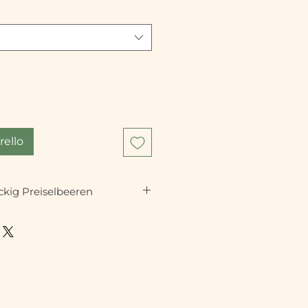
rello
kig Preiselbeeren
 handgemachte Keramikgeschirr.
 werden mit der Hilfe von
nd Pinseln unter die Glasur
welle, Backofen und