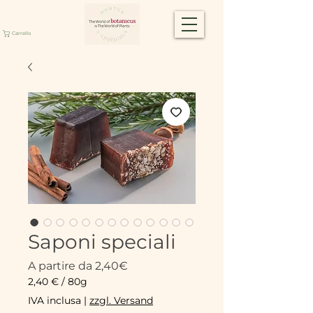
Carrello
Saponi speciali
Prezzo
A partire da
2,40€
scontato
2,40 €
/
80g
2,40 €
IVA inclusa
|
zzgl. Versand
ogni