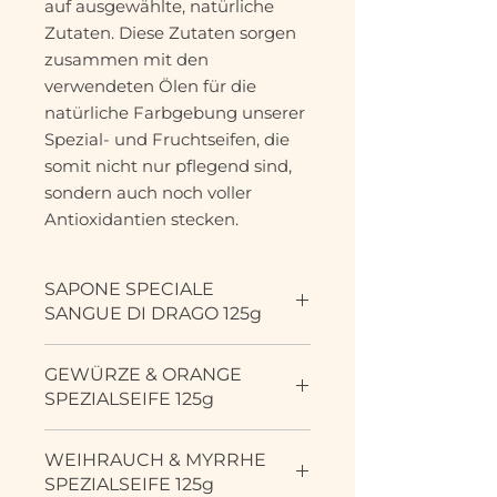
auf ausgewählte, natürliche
Zutaten. Diese Zutaten sorgen
zusammen mit den
verwendeten Ölen für die
natürliche Farbgebung unserer
Spezial- und Fruchtseifen, die
somit nicht nur pflegend sind,
sondern auch noch voller
Antioxidantien stecken.
SAPONE SPECIALE
SANGUE DI DRAGO 125g
Sapone speciale con la resina
GEWÜRZE & ORANGE
rassodante e antisettica della
SPEZIALSEIFE 125g
pianta palmata "sangue di drago",
combinata con olio di iperico
Herrlich duftende Spezialseife mit
lenitivo e una varietà di estratti e
WEIHRAUCH & MYRRHE
exotischen Gewürzen wie Zimt
oli vegetali attivi. Il sapone del
SPEZIALSEIFE 125g
und Orangenschalen. Die Seife
sangue di drago deterge,